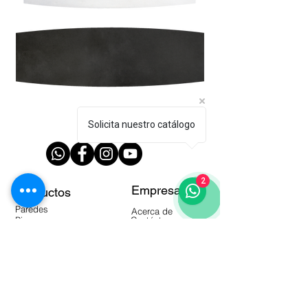
Síguenos!
Solicita nuestro catálogo
2
Empresa
Productos
Paredes
Acerca de
Pisos
Contáctanos
Colección Moderna
Locales
Distribuidores
Manuales
Herramientas
Productos Almacén