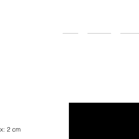
Inicio
Empresa
Product
é
x: 2 cm