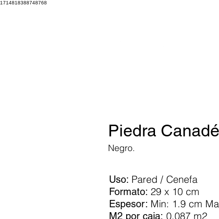
1714818388748768
Piedra Canad
Negro.
Pared / Cenefa
Uso:
29 x 10 cm
Formato:
Min: 1.9 cm Ma
Espesor:
0,087 m2
M2 por caja: