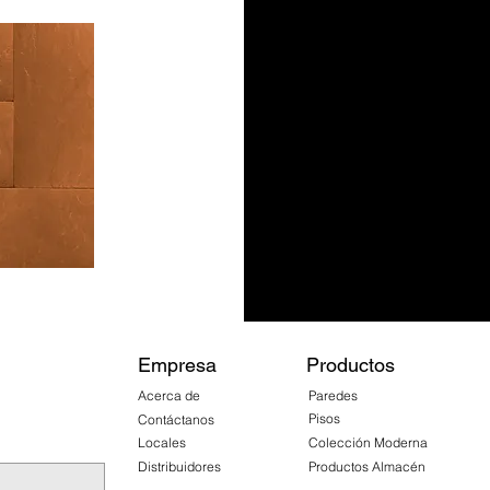
Empresa
Productos
Acerca de
Paredes
Pisos
Contáctanos
Locales
Colección Moderna
Distribuidores
Productos Almacén