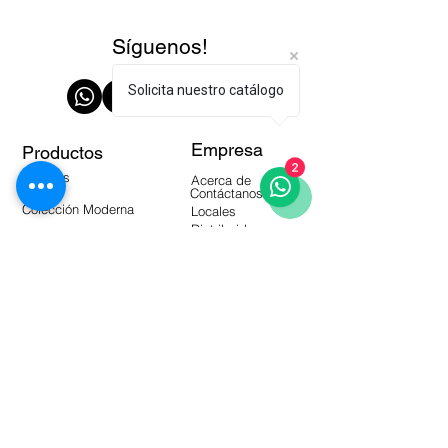
Síguenos!
Solicita nuestro catálogo
Empresa
Productos
2
Paredes
Acerca de
Pisos
Contáctanos
Colección Moderna
Locales
Distribuidores
Manuales
Herramientas
Productos Almacén
Video Blog
Preguntas Frecuentes
Catálogos
Suscríbete a nuestro Newsletter!