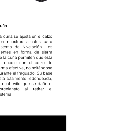
uña
a cuña se ajusta en el calzo
on nuestros alicates para
istema de Nivelación. Los
ientes en forma de sierra
e la cuña permiten que esta
e encaje con el calzo de
orma efectiva, no soltándose
urante el fraguado. Su base
stá totalmente redondeada,
o cual evita que se dañe el
orcelanato al retirar el
istema.