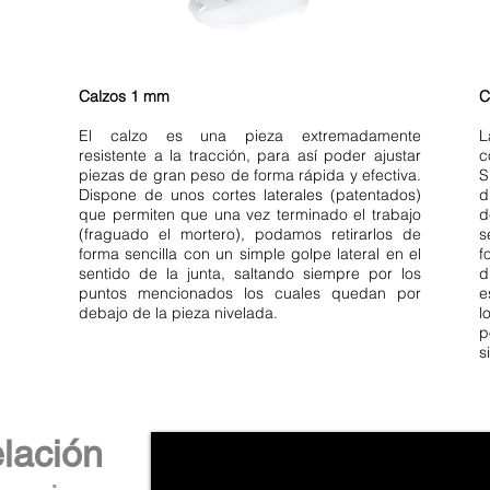
Calzos 1 mm
C
El calzo es una pieza extremadamente
L
resistente a la tracción, para así poder ajustar
c
piezas de gran peso de forma rápida y efectiva.
S
Dispone de unos cortes laterales (patentados)
d
lación
que permiten que una vez terminado el trabajo
d
(fraguado el mortero), podamos retirarlos de
s
forma sencilla con un simple golpe lateral en el
f
sentido de la junta, saltando siempre por los
d
puntos mencionados los cuales quedan por
e
debajo de la pieza nivelada.
l
p
s
lación